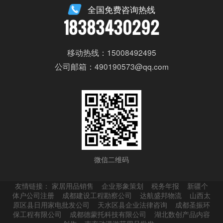
全国免费咨询热线
18383430292
移动热线：15008492495
公司邮箱：490190573@qq.com
微信二维码
友情链接：
家居用品销售
企业形象策划
税务年报
新疆个
体户公司注册
成都建设工程勘察公司
达航盛邦物流
山西太
原区县日用家电批发公司
天水区县企业法律咨询
成都圣振环
保工程有限公司
成都德蒙托科技有限公司
湖北数创产品内容