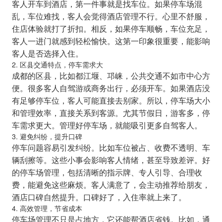
客人开车到酒店，第一件事就是找车位。如果停车场混
乱，车位难找，客人会觉得酒店管理不行。心里不舒服，
住店体验就打了折扣。相反，如果停车顺畅，车位充足，
客人一进门就感到轻松愉快。这第一印象很重要，能影响
客人是否选择入住。
2. 区县交通特点，停车需求大
成都的区县，比如都江堰、邛崃，公共交通不如市中心方
便。很多客人自驾游或商务出行，必须开车。如果酒店没
有足够停车位，客人可能直接去别家。所以，停车场大小
和管理效率，直接关系到客源。尤其节假日，游客多，停
车需求更大。管理好停车场，就能吸引更多自驾客人。
3. 避免纠纷，提升口碑
停车问题容易引发纠纷。比如车位被占、收费不透明、车
辆刮擦等。这些小事会影响客人情绪，甚至导致差评。好
的停车场管理，包括清晰的指示牌、专人引导、合理收
费，能避免这些麻烦。客人满意了，会主动推荐给朋友，
酒店口碑自然提升。口碑好了，入住率就上来了。
4. 高效管理，节省成本
停车场管理不只是占地方，它还能帮酒店省钱。比如，通