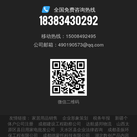
全国免费咨询热线
18383430292
移动热线：15008492495
公司邮箱：490190573@qq.com
微信二维码
友情链接：
家居用品销售
企业形象策划
税务年报
新疆个
体户公司注册
成都建设工程勘察公司
达航盛邦物流
山西太
原区县日用家电批发公司
天水区县企业法律咨询
成都圣振环
保工程有限公司
成都德蒙托科技有限公司
湖北数创产品内容